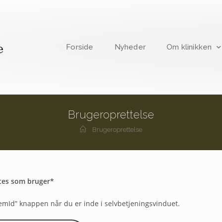
Forside
Nyheder
Om klinikken
Brugeroprettelse
Brugeroprettelse
ttes som bruger*
emId” knappen når du er inde i selvbetjeningsvinduet.