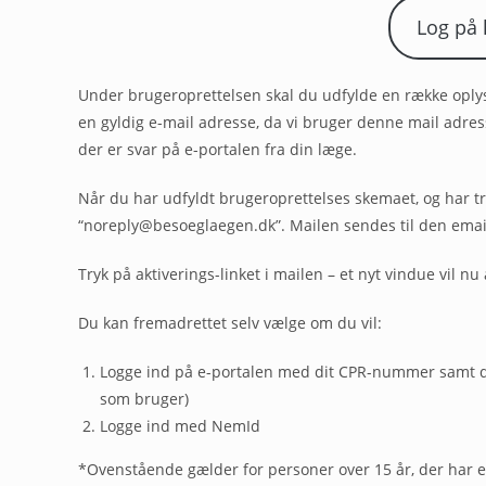
Log på
Under brugeroprettelsen skal du udfylde en række oplysn
en gyldig e-mail adresse, da vi bruger denne mail adresse
der er svar på e-portalen fra din læge.
Når du har udfyldt brugeroprettelses skemaet, og har tr
“noreply@besoeglaegen.dk”. Mailen sendes til den emai
Tryk på aktiverings-linket i mailen – et nyt vindue vil nu
Du kan fremadrettet selv vælge om du vil:
Logge ind på e-portalen med dit CPR-nummer samt di
som bruger)
Logge ind med NemId
*Ovenstående gælder for personer over 15 år, der har et